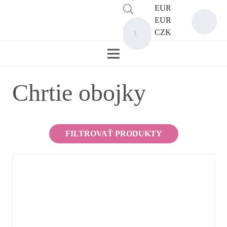
EUR
Products
EUR
search
CZK
Chrtie obojky
FILTROVAŤ PRODUKTY