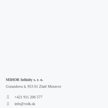
MIHOR Infinity s. r. o.
Gorazdova 4, 953 01 Zlaté Moravce
+421 911 206 577
info@volk.sk