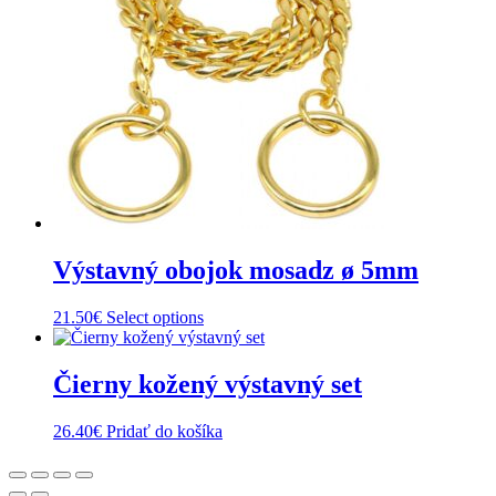
Výstavný obojok mosadz ø 5mm
21.50
€
Select options
Čierny kožený výstavný set
26.40
€
Pridať do košíka