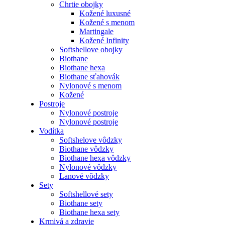
Chrtie obojky
Kožené luxusné
Kožené s menom
Martingale
Kožené Infinity
Softshellove obojky
Biothane
Biothane hexa
Biothane sťahovák
Nylonové s menom
Kožené
Postroje
Nylonové postroje
Nylonové postroje
Vodítka
Softshelove vôdzky
Biothane vôdzky
Biothane hexa vôdzky
Nylonové vôdzky
Lanové vôdzky
Sety
Softshellové sety
Biothane sety
Biothane hexa sety
Krmivá a zdravie