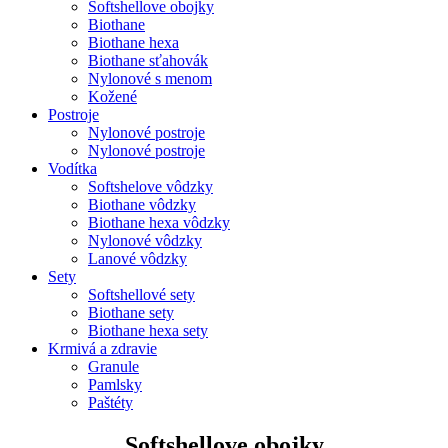
Softshellove obojky
Biothane
Biothane hexa
Biothane sťahovák
Nylonové s menom
Kožené
Postroje
Nylonové postroje
Nylonové postroje
Vodítka
Softshelove vôdzky
Biothane vôdzky
Biothane hexa vôdzky
Nylonové vôdzky
Lanové vôdzky
Sety
Softshellové sety
Biothane sety
Biothane hexa sety
Krmivá a zdravie
Granule
Pamlsky
Paštéty
Softshellove obojky