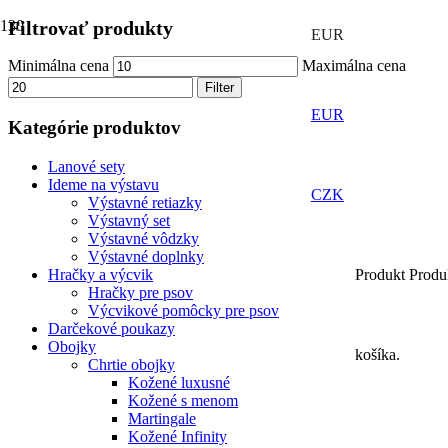
Filtrovať produkty
EUR
Minimálna cena
Maximálna cena
Filter
EUR
Kategórie produktov
Lanové sety
Ideme na výstavu
CZK
Výstavné retiazky
Výstavný set
Výstavné vôdzky
Výstavné doplnky
Produkt
Produ
Hračky a výcvik
Hračky pre psov
Výcvikové pomôcky pre psov
Darčekové poukazy
Obojky
košíka.
Chrtie obojky
Kožené luxusné
Kožené s menom
Martingale
Kožené Infinity