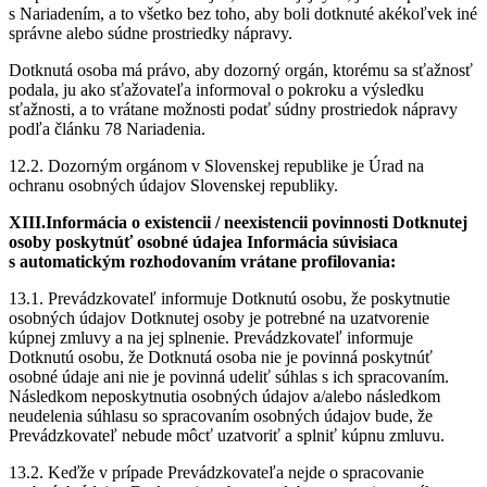
s Nariadením, a to všetko bez toho, aby boli dotknuté akékoľvek iné
správne alebo súdne prostriedky nápravy.
Dotknutá osoba má právo, aby dozorný orgán, ktorému sa sťažnosť
podala, ju ako sťažovateľa informoval o pokroku a výsledku
sťažnosti, a to vrátane možnosti podať súdny prostriedok nápravy
podľa článku 78 Nariadenia.
12.2. Dozorným orgánom v Slovenskej republike je Úrad na
ochranu osobných údajov Slovenskej republiky.
XIII.Informácia o existencii / neexistencii povinnosti Dotknutej
osoby poskytnúť osobné údajea Informácia súvisiaca
s automatickým rozhodovaním vrátane profilovania:
13.1. Prevádzko­vateľ informuje Dotknutú osobu, že poskytnutie
osobných údajov Dotknutej osoby je potrebné na uzatvorenie
kúpnej zmluvy a na jej splnenie. Prevádzkovateľ informuje
Dotknutú osobu, že Dotknutá osoba nie je povinná poskytnúť
osobné údaje ani nie je povinná udeliť súhlas s ich spracovaním.
Následkom neposkytnutia osobných údajov a/alebo následkom
neudelenia súhlasu so spracovaním osobných údajov bude, že
Prevádzkovateľ nebude môcť uzatvoriť a splniť kúpnu zmluvu.
13.2. Keďže v prípade Prevádzkovateľa nejde o spracovanie