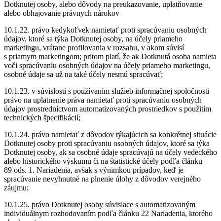
Dotknutej osoby, alebo dôvody na preukazovanie, uplatňovanie
alebo obhajovanie právnych nárokov
10.1.22. právo kedykoľvek namietať proti spracúvaniu osobných
údajov, ktoré sa týka Dotknutej osoby, na účely priameho
marketingu, vrátane profilovania v rozsahu, v akom súvisí
s priamym marketingom; pritom platí, že ak Dotknutá osoba namieta
voči spracúvaniu osobných údajov na účely priameho marketingu,
osobné údaje sa už na také účely nesmú spracúvať;
10.1.23. v sú­vislosti s používaním služieb informačnej spoločnosti
právo na uplatnenie práva namietať proti spracúvaniu osobných
údajov prostredníctvom automatizovaných prostriedkov s použitím
technických špecifikácií;
10.1.24. právo namietať z dôvodov týkajúcich sa konkrétnej situácie
Dotknutej osoby proti spracúvaniu osobných údajov, ktoré sa týka
Dotknutej osoby, ak sa osobné údaje spracúvajú na účely vedeckého
alebo historického výskumu či na štatistické účely podľa článku
89 ods. 1. Nariadenia, avšak s výnimkou prípadov, keď je
spracúvanie nevyhnutné na plnenie úlohy z dôvodov verejného
záujmu;
10.1.25. právo Dotknutej osoby súvisiace s automatizovaným
individuálnym rozhodovaním podľa článku 22 Nariadenia, ktorého