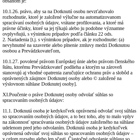
obsahom je:
10.1.26. právo, aby sa na Dotknutú osobu nevzťahovalo
rozhodnutie, ktoré je založené výlučne na automatizovanom
spracúvaní osobných údajov, vrátane profilovania, a ktoré má
právne účinky, ktoré sa jej týkajú alebo ju podobne významne
ovplyvňujú, s výnimkou prípadov podľa článku 22 ods.
2. Nariadenia [t.j. s výnimkou prípadov, ak je rozhodnutie: (a)
nevyhnutné na uzavretie alebo plnenie zmluvy medzi Dotknutou
osobou a Prevádzkovateľom,
10.1.27. povolené právom Európskej únie alebo právom členského
štátu, ktorému Prevádzkovateľ podlieha a ktorým sa zároveň
stanovujú aj vhodné opatrenia zaručujúce ochranu práv a slobôd a
oprávnených záujmov Dotknutej osoby alebo © založené na
výslovnom súhlase Dotknutej osoby].
XI.Poučenie o práve Dotknutej osoby odvolať súhlas so
spracovaním osobných údajov:
11.1. Dotknutá osoba je kedykoľvek oprávnená odvolať svoj súhlas
so spracovaním osobných údajov, a to bez toho, aby to malo vplyv
na zákonnosť spracúvania osobných údajov založeného na súhlase
udelenom pred jeho odvolaním. Dotknutá osoba je kedykoľvek
oprávnená odvolať svoj súhlas so spracovaním osobných údajov –
v celom rozsahu alebo len sčasti. Čiastočné odvolanie súhlasu so