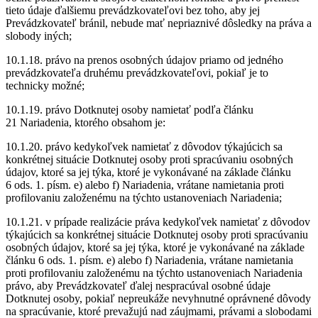
tieto údaje ďalšiemu prevádzkovateľovi bez toho, aby jej
Prevádzkovateľ bránil, nebude mať nepriaznivé dôsledky na práva a
slobody iných;
10.1.18. právo na prenos osobných údajov priamo od jedného
prevádzkovateľa druhému prevádzkovateľovi, pokiaľ je to
technicky možné;
10.1.19. právo Dotknutej osoby namietať podľa článku
21 Nariadenia, ktorého obsahom je:
10.1.20. právo kedykoľvek namietať z dôvodov týkajúcich sa
konkrétnej situácie Dotknutej osoby proti spracúvaniu osobných
údajov, ktoré sa jej týka, ktoré je vykonávané na základe článku
6 ods. 1. písm. e) alebo f) Nariadenia, vrátane namietania proti
profilovaniu založenému na týchto ustanoveniach Nariadenia;
10.1.21. v prípade realizácie práva kedykoľvek namietať z dôvodov
týkajúcich sa konkrétnej situácie Dotknutej osoby proti spracúvaniu
osobných údajov, ktoré sa jej týka, ktoré je vykonávané na základe
článku 6 ods. 1. písm. e) alebo f) Nariadenia, vrátane namietania
proti profilovaniu založenému na týchto ustanoveniach Nariadenia
právo, aby Prevádzkovateľ ďalej nespracúval osobné údaje
Dotknutej osoby, pokiaľ nepreukáže nevyhnutné oprávnené dôvody
na spracúvanie, ktoré prevažujú nad záujmami, právami a slobodami