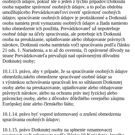
osobných údajov, pokiaľ ide o jeden z týchto prípadov:Dotknutá
osoba napadne správnosť osobných údajov, a to počas obdobia
umožňujúceho Prevádzkovateľovi overiť správnosť osobných
údajov, spracúvanie osobných údajov je protizákonné a Dotknutá
osoba namieta proti vymazaniu osobných údajov a žiada namiesto
toho obmedzenie ich použitia, Prevádzkovateľ už nepotrebuje
osobné údaje na účely spracúvania, ale potrebuje ich Dotknutá
osoba na preukázanie, uplatňovanie alebo obhajovanie právnych
nárokov, Dotknutá osoba namietala voči spracúvaniu podľa článku
21 ods. 1. Nariadenia, a to až do overenia, či oprávnené dôvody na
strane Prevádzkovateľa prevažujú nad oprávnenými dôvodmi
Dotknutej osoby;
10.1.13. právo, aby v prípade, že sa spracúvanie osobných údajov
obmedzilo,takéto obmedzene spracúvané osobné údaje sa
s výnimkou uchovávania spracúvali len so súhlasom Dotknutej
osoby alebo na preukazovanie, uplatňovanie alebo obhajovanie
právnych nárokov, alebo na ochranu práv inej fyzickej alebo
právnickej osoby, alebo z dôvodov dôležitého verejného záujmu
Európskej únie alebo členského štátu;
10.1.14. právo byť vopred informovaný o zrušení obmedzenia
spracúvania osobných údajov;
10.1.15. právo Dotknutej osoby na splnenie oznamovacej