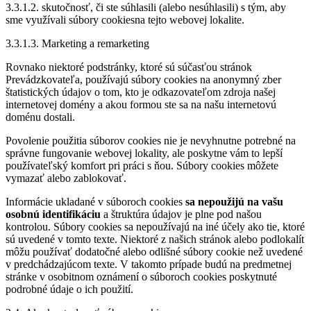
3.3.1.2. skutoč­nosť, či ste súhlasili (alebo nesúhlasili) s tým, aby
sme využívali súbory cookiesna tejto webovej lokalite.
3.3.1.3. Marketing a remarketing
Rovnako niektoré podstránky, ktoré sú súčasťou stránok
Prevádzkovateľa, používajú súbory cookies na anonymný zber
štatistických údajov o tom, kto je odkazovateľom zdroja našej
internetovej domény a akou formou ste sa na našu internetovú
doménu dostali.
Povolenie použitia súborov cookies nie je nevyhnutne potrebné na
správne fungovanie webovej lokality, ale poskytne vám to lepší
používateľský komfort pri práci s ňou. Súbory cookies môžete
vymazať alebo zablokovať.
Informácie ukladané v súboroch cookies
sa nepoužijú na vašu
osobnú identifikáciu
a štruktúra údajov je plne pod našou
kontrolou. Súbory cookies sa nepoužívajú na iné účely ako tie, ktoré
sú uvedené v tomto texte. Niektoré z našich stránok alebo podlokalít
môžu používať dodatočné alebo odlišné súbory cookie než uvedené
v predchádzajúcom texte. V takomto prípade budú na predmetnej
stránke v osobitnom oznámení o súboroch cookies poskytnuté
podrobné údaje o ich použití.