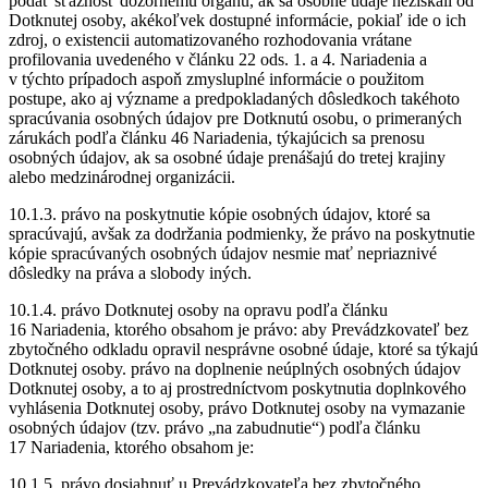
podať sťažnosť dozornému orgánu, ak sa osobné údaje nezískali od
Dotknutej osoby, akékoľvek dostupné informácie, pokiaľ ide o ich
zdroj, o existencii automatizovaného rozhodovania vrátane
profilovania uvedeného v článku 22 ods. 1. a 4. Nariadenia a
v týchto prípadoch aspoň zmysluplné informácie o použitom
postupe, ako aj význame a predpokladaných dôsledkoch takéhoto
spracúvania osobných údajov pre Dotknutú osobu, o primeraných
zárukách podľa článku 46 Nariadenia, týkajúcich sa prenosu
osobných údajov, ak sa osobné údaje prenášajú do tretej krajiny
alebo medzinárodnej organizácii.
10.1.3. právo na poskytnutie kópie osobných údajov, ktoré sa
spracúvajú, avšak za dodržania podmienky, že právo na poskytnutie
kópie spracúvaných osobných údajov nesmie mať nepriaznivé
dôsledky na práva a slobody iných.
10.1.4. právo Dotknutej osoby na opravu podľa článku
16 Nariadenia, ktorého obsahom je právo: aby Prevádzkovateľ bez
zbytočného odkladu opravil nesprávne osobné údaje, ktoré sa týkajú
Dotknutej osoby. právo na doplnenie neúplných osobných údajov
Dotknutej osoby, a to aj prostredníctvom poskytnutia doplnkového
vyhlásenia Dotknutej osoby, právo Dotknutej osoby na vymazanie
osobných údajov (tzv. právo „na zabudnutie“) podľa článku
17 Nariadenia, ktorého obsahom je:
10.1.5. právo dosiahnuť u Prevádzkovateľa bez zbytočného