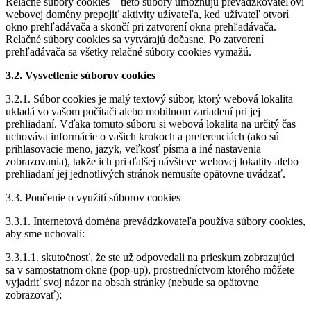
Relačné súbory cookies – tieto súbory umožňujú prevádzkovateľovi
webovej domény prepojiť aktivity užívateľa, keď užívateľ otvorí
okno prehľadávača a skončí pri zatvorení okna prehľadávača.
Relačné súbory cookies sa vytvárajú dočasne. Po zatvorení
prehľadávača sa všetky relačné súbory cookies vymažú.
3.2. Vysvetlenie súborov cookies
3.2.1. Súbor cookies je malý textový súbor, ktorý webová lokalita
ukladá vo vašom počítači alebo mobilnom zariadení pri jej
prehliadaní. Vďaka tomuto súboru si webová lokalita na určitý čas
uchováva informácie o vašich krokoch a preferenciách (ako sú
prihlasovacie meno, jazyk, veľkosť písma a iné nastavenia
zobrazovania), takže ich pri ďalšej návšteve webovej lokality alebo
prehliadaní jej jednotlivých stránok nemusíte opätovne uvádzať.
3.3. Poučenie o využití súborov cookies
3.3.1. Internetová doména prevádzkovateľa používa súbory cookies,
aby sme uchovali:
3.3.1.1. skutoč­nosť, že ste už odpovedali na prieskum zobrazujúci
sa v samostatnom okne (pop-up), prostredníctvom ktorého môžete
vyjadriť svoj názor na obsah stránky (nebude sa opätovne
zobrazovať);