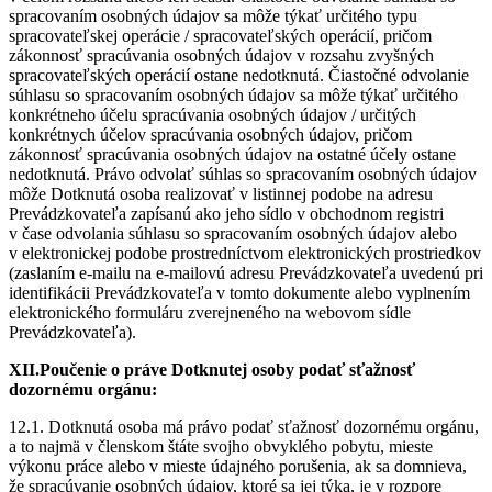
spracovaním osobných údajov sa môže týkať určitého typu
spracovateľskej operácie / spracovateľských operácií, pričom
zákonnosť spracúvania osobných údajov v rozsahu zvyšných
spracovateľských operácií ostane nedotknutá. Čiastočné odvolanie
súhlasu so spracovaním osobných údajov sa môže týkať určitého
konkrétneho účelu spracúvania osobných údajov / určitých
konkrétnych účelov spracúvania osobných údajov, pričom
zákonnosť spracúvania osobných údajov na ostatné účely ostane
nedotknutá. Právo odvolať súhlas so spracovaním osobných údajov
môže Dotknutá osoba realizovať v listinnej podobe na adresu
Prevádzkovateľa zapísanú ako jeho sídlo v obchodnom registri
v čase odvolania súhlasu so spracovaním osobných údajov alebo
v elektronickej podobe prostredníctvom elektronických prostriedkov
(zaslaním e-mailu na e-mailovú adresu Prevádzkovateľa uvedenú pri
identifikácii Prevádzkovateľa v tomto dokumente alebo vyplnením
elektronického formuláru zverejneného na webovom sídle
Prevádzkovateľa).
XII.Poučenie o práve Dotknutej osoby podať sťažnosť
dozornému orgánu:
12.1. Dotknutá osoba má právo podať sťažnosť dozornému orgánu,
a to najmä v členskom štáte svojho obvyklého pobytu, mieste
výkonu práce alebo v mieste údajného porušenia, ak sa domnieva,
že spracúvanie osobných údajov, ktoré sa jej týka, je v rozpore