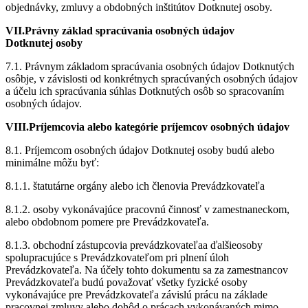
objednávky, zmluvy a obdobných inštitútov Dotknutej osoby.
VII.Právny základ spracúvania osobných údajov
Dotknutej osoby
7.1. Právnym základom spracúvania osobných údajov Dotknutých
osôbje, v závislosti od konkrétnych spracúvaných osobných údajov
a účelu ich spracúvania súhlas Dotknutých osôb so spracovaním
osobných údajov.
VIII.Príjemcovia alebo kategórie príjemcov osobných údajov
8.1. Príjemcom osobných údajov Dotknutej osoby budú alebo
minimálne môžu byť:
8.1.1. štatutárne orgány alebo ich členovia Prevádzkovateľa
8.1.2. osoby vykonávajúce pracovnú činnosť v zamestnaneckom,
alebo obdobnom pomere pre Prevádzkovateľa.
8.1.3. obchodní zástupcovia prevádzkovateľaa ďalšieosoby
spolupracujúce s Prevádzkovateľom pri plnení úloh
Prevádzkovateľa. Na účely tohto dokumentu sa za zamestnancov
Prevádzkovateľa budú považovať všetky fyzické osoby
vykonávajúce pre Prevádzkovateľa závislú prácu na základe
pracovnej zmluvy alebo dohôd o prácach vykonávaných mimo