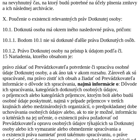
na nevyhnutný čas, na ktorý budú potrebné na účely plnenia zmluvy
a ich následnej archivácie.
X. Poučenie o existencii relevantných práv Dotknutej osoby:
10.1. Dotknutá osoba má okrem iného nasledovné práva, pričom:
10.1.1. Bodom 10.1 nie sú dotknuté ďalšie práva Dotknutých osôb.
10.1.2. Právo Dotknutej osoby na prístup k údajom podľa čl.
15 Nariadenia, ktorého obsahom je:
právo získať od Prevádzkovateľa potvrdenie či spracúva osobné
údaje Dotknutej osoby, a ak áno tak v akom rozsahu. Zároveň ak sú
spracúvané, ma právo zistiť ich obsah a žiadať od Prevádzkovateľa
informácie o dôvode ich spracúvania,
najmä informácie o
: Dôvode
ich spracúvania, kategóriách dotknutých osobných údajov,
o príjemcoch alebo kategóriách príjemcov, ktorým boli alebo budú
osobné údaje poskytnuté, najmä v prípade príjemcov v tretích
krajinách alebo medzinárodných organizácií, o predpokladanej dobe
uchovávania osobných údajov alebo, ak to nie je možné, informáciu
o kritériách na jej určenie, o existencii práva požadovať od
Prevádzkovateľa opravu osobných údajov týkajúcich sa Dotknutej
osoby alebo ich vymazanie alebo obmedzenie spracúvania a
o existencii práva namietať proti takémuto spracúvaniu, o práve