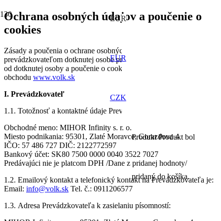
Ochrana osobných údajov a poučenie o
EUR
cookies
Zásady a poučenia o ochrane osobných údajov poskytnuté
EUR
prevádzkovateľom dotknutej osobe pri získavaní osobných údajov
od dotknutej osoby a poučenie o cookies Internetového
obchodu
www.volk.sk
I. Prevádzkovateľ
CZK
1.1. Totožnosť a kontaktné údaje Prevádzkovateľa sú:
Obchodné meno: MIHOR Infinity s. r. o.
Miesto podnikania: 95301, Zlaté Moravce, Gorazdova 4
Produkt
Produkt
bol
IČO: 57 486 727 DIČ: 2122772597
Bankový účet: SK80 7500 0000 0040 3522 7027
Predávajúci nie je platcom DPH /Dane z pridanej hodnoty/
pridaný do košíka.
1.2. Emailový kontakt a telefonický kontakt na Prevádzkovateľa je:
Email:
info@volk.sk
Tel. č.: 0911206577
1.3. Adresa Prevádzkovateľa k zasielaniu písomností: