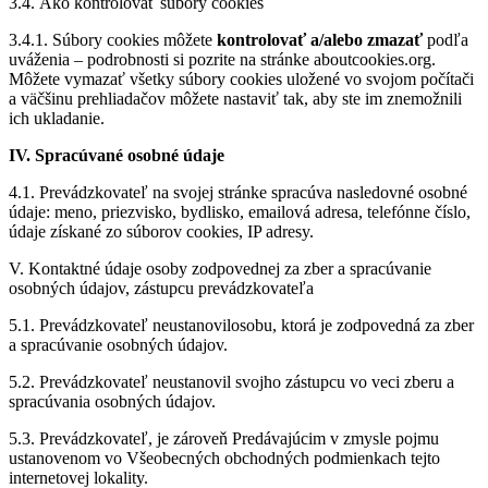
3.4. Ako kontrolovať súbory cookies
3.4.1. Súbory cookies môžete
kontrolovať a/alebo zmazať
podľa
uváženia – podrobnosti si pozrite na stránke aboutcookies.org.
Môžete vymazať všetky súbory cookies uložené vo svojom počítači
a väčšinu prehliadačov môžete nastaviť tak, aby ste im znemožnili
ich ukladanie.
IV. Spracúvané osobné údaje
4.1. Prevádzkovateľ na svojej stránke spracúva nasledovné osobné
údaje: meno, priezvisko, bydlisko, emailová adresa, telefónne číslo,
údaje získané zo súborov cookies, IP adresy.
V. Kontaktné údaje osoby zodpovednej za zber a spracúvanie
osobných údajov, zástupcu prevádzkovateľa
5.1. Prevádzkovateľ neustanovilosobu, ktorá je zodpovedná za zber
a spracúvanie osobných údajov.
5.2. Prevádzkovateľ neustanovil svojho zástupcu vo veci zberu a
spracúvania osobných údajov.
5.3. Prevádzko­vateľ, je zároveň Predávajúcim v zmysle pojmu
ustanovenom vo Všeobecných obchodných podmienkach tejto
internetovej lokality.