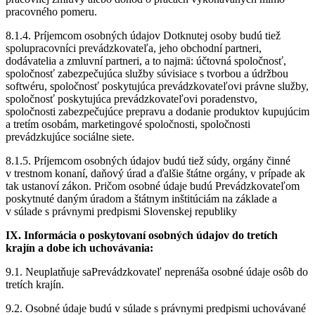
pracovného pomeru.
8.1.4. Príjemcom osobných údajov Dotknutej osoby budú tiež
spolupracovníci prevádzkovateľa, jeho obchodní partneri,
dodávatelia a zmluvní partneri, a to najmä: účtovná spoločnosť,
spoločnosť zabezpečujúca služby súvisiace s tvorbou a údržbou
softwéru, spoločnosť poskytujúca prevádzkovateľovi právne služby,
spoločnosť poskytujúca prevádzkovateľovi poradenstvo,
spoločnosti zabezpečujúce prepravu a dodanie produktov kupujúcim
a tretím osobám, marketingové spoločnosti, spoločnosti
prevádzkujúce sociálne siete.
8.1.5. Príjemcom osobných údajov budú tiež súdy, orgány činné
v trestnom konaní, daňový úrad a ďalšie štátne orgány, v prípade ak
tak ustanoví zákon. Pričom osobné údaje budú Prevádzkovateľom
poskytnuté daným úradom a štátnym inštitúciám na základe a
v súlade s právnymi predpismi Slovenskej republiky
IX. Informácia o poskytovaní osobných údajov do tretích
krajín a dobe ich uchovávania:
9.1. Neuplatňuje saPrevádzkovateľ neprenáša osobné údaje osôb do
tretích krajín.
9.2. Osobné údaje budú v súlade s právnymi predpismi uchovávané