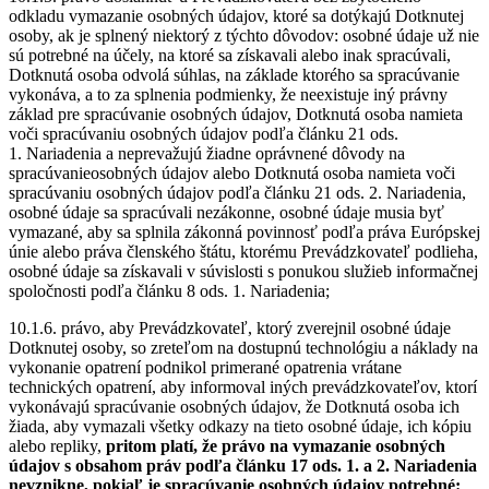
odkladu vymazanie osobných údajov, ktoré sa dotýkajú Dotknutej
osoby, ak je splnený niektorý z týchto dôvodov: osobné údaje už nie
sú potrebné na účely, na ktoré sa získavali alebo inak spracúvali,
Dotknutá osoba odvolá súhlas, na základe ktorého sa spracúvanie
vykonáva, a to za splnenia podmienky, že neexistuje iný právny
základ pre spracúvanie osobných údajov, Dotknutá osoba namieta
voči spracúvaniu osobných údajov podľa článku 21 ods.
1. Nariadenia a neprevažujú žiadne oprávnené dôvody na
spracúvanieosobných údajov alebo Dotknutá osoba namieta voči
spracúvaniu osobných údajov podľa článku 21 ods. 2. Nariadenia,
osobné údaje sa spracúvali nezákonne, osobné údaje musia byť
vymazané, aby sa splnila zákonná povinnosť podľa práva Európskej
únie alebo práva členského štátu, ktorému Prevádzkovateľ podlieha,
osobné údaje sa získavali v súvislosti s ponukou služieb informačnej
spoločnosti podľa článku 8 ods. 1. Nariadenia;
10.1.6. právo, aby Prevádzkovateľ, ktorý zverejnil osobné údaje
Dotknutej osoby, so zreteľom na dostupnú technológiu a náklady na
vykonanie opatrení podnikol primerané opatrenia vrátane
technických opatrení, aby informoval iných prevádzkovateľov, ktorí
vykonávajú spracúvanie osobných údajov, že Dotknutá osoba ich
žiada, aby vymazali všetky odkazy na tieto osobné údaje, ich kópiu
alebo repliky,
pritom platí, že právo na vymazanie osobných
údajov s obsahom práv podľa článku 17 ods. 1. a 2. Nariadenia
nevznikne, pokiaľ je spracúvanie osobných údajov potrebné: