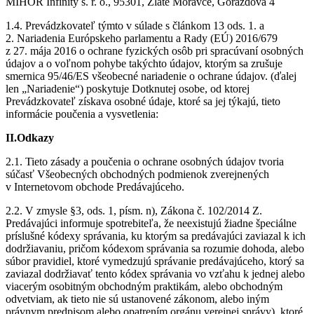
MIHOR Infinity s. r. o., 95301, Zlaté Moravce, Gorazdova 4
1.4. Prevádzkovateľ týmto v súlade s článkom 13 ods. 1. a
2. Nariadenia Európskeho parlamentu a Rady (EÚ) 2016/679
z 27. mája 2016 o ochrane fyzických osôb pri spracúvaní osobných
údajov a o voľnom pohybe takýchto údajov, ktorým sa zrušuje
smernica 95/46/ES všeobecné nariadenie o ochrane údajov. (ďalej
len „Nariadenie“) poskytuje Dotknutej osobe, od ktorej
Prevádzkovateľ získava osobné údaje, ktoré sa jej týkajú, tieto
informácie poučenia a vysvetlenia:
II.Odkazy
2.1. Tieto zásady a poučenia o ochrane osobných údajov tvoria
súčasť Všeobecných obchodných podmienok zverejnených
v Internetovom obchode Predávajúceho.
2.2. V zmysle §3, ods. 1, písm. n), Zákona č. 102/2014 Z.
Predávajúci informuje spotrebiteľa, že neexistujú žiadne špeciálne
príslušné kódexy správania, ku ktorým sa predávajúci zaviazal k ich
dodržiavaniu, pričom kódexom správania sa rozumie dohoda, alebo
súbor pravidiel, ktoré vymedzujú správanie predávajúceho, ktorý sa
zaviazal dodržiavať tento kódex správania vo vzťahu k jednej alebo
viacerým osobitným obchodným praktikám, alebo obchodným
odvetviam, ak tieto nie sú ustanovené zákonom, alebo iným
právnym predpisom alebo opatrením orgánu verejnej správy), ktoré