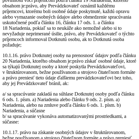
povinnosti voči príjemcom podľa článku 19 Nariadenia, ktorého
obsahom je:právo, aby Prevádzkovateľ oznámil každému
príjemcovi, ktorému boli osobné údaje poskytnuté, každú opravu
alebo vymazanie osobných údajov alebo obmedzenie spracúvania
uskutočnené podľa článku 16, článku 17 ods. 1. a článku
18 Nariadenia, pokiaľ sa to neukáže ako nemožné alebo si to
nevyžaduje neprimerané úsilie, právo, aby Prevádzkovateľ o týchto
príjemcoch informoval Dotknutú osobu, ak to Dotknutá osoba
požaduje;
10.1.16. právo Dotknutej osoby na prenosnosť údajov podľa článku
20 Nariadenia, ktorého obsahom je:právo získať osobné údaje, ktoré
sa týkajú Dotknutej osoby a ktoré poskytla Prevádzkovateľovi,
v štruktúrovanom, bežne používanom a strojovo čitateľnom formáte
a právo preniesť tieto údaje ďalšiemu prevádzkovateľovi bez toho,
aby jej Prevádzkovateľ bránil, ak:
a/ sa spracúvanie zakladá na súhlase Dotknutej osoby podľa článku
6 ods. 1. písm. a) Nariadenia alebo článku 9 ods. 2. písm. a)
Nariadenia, alebo na zmluve podľa článku 6 ods. 1. písm. b)
Nariadenia, a súčasne
b/ sa spracúvanie vykonáva automatizovanými prostriedkami, a
súčasne:
10.1.17. právo na získanie osobných údajov v štruktúrovanom,
bežne používanom a strojovo čitateľnom formáte a právo preniesť