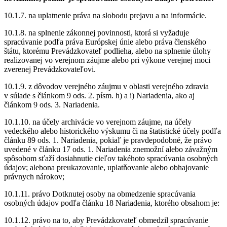
10.1.7. na uplatnenie práva na slobodu prejavu a na informácie.
10.1.8. na splnenie zákonnej povinnosti, ktorá si vyžaduje
spracúvanie podľa práva Európskej únie alebo práva členského
štátu, ktorému Prevádzkovateľ podlieha, alebo na splnenie úlohy
realizovanej vo verejnom záujme alebo pri výkone verejnej moci
zverenej Prevádzkovateľovi.
10.1.9. z dôvodov verejného záujmu v oblasti verejného zdravia
v súlade s článkom 9 ods. 2. písm. h) a i) Nariadenia, ako aj
článkom 9 ods. 3. Nariadenia.
10.1.10. na účely archivácie vo verejnom záujme, na účely
vedeckého alebo historického výskumu či na štatistické účely podľa
článku 89 ods. 1. Nariadenia, pokiaľ je pravdepodobné, že právo
uvedené v článku 17 ods. 1. Nariadenia znemožní alebo závažným
spôsobom sťaží dosiahnutie cieľov takéhoto spracúvania osobných
údajov; alebona preukazovanie, uplatňovanie alebo obhajovanie
právnych nárokov;
10.1.11. právo Dotknutej osoby na obmedzenie spracúvania
osobných údajov podľa článku 18 Nariadenia, ktorého obsahom je:
10.1.12. právo na to, aby Prevádzkovateľ obmedzil spracúvanie