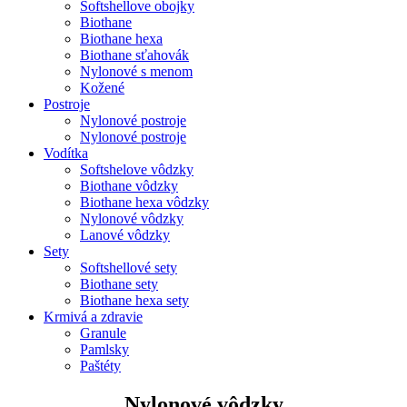
Softshellove obojky
Biothane
Biothane hexa
Biothane sťahovák
Nylonové s menom
Kožené
Postroje
Nylonové postroje
Nylonové postroje
Vodítka
Softshelove vôdzky
Biothane vôdzky
Biothane hexa vôdzky
Nylonové vôdzky
Lanové vôdzky
Sety
Softshellové sety
Biothane sety
Biothane hexa sety
Krmivá a zdravie
Granule
Pamlsky
Paštéty
Nylonové vôdzky