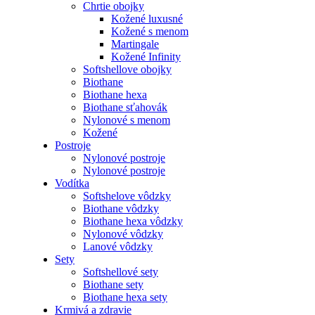
Chrtie obojky
Kožené luxusné
Kožené s menom
Martingale
Kožené Infinity
Softshellove obojky
Biothane
Biothane hexa
Biothane sťahovák
Nylonové s menom
Kožené
Postroje
Nylonové postroje
Nylonové postroje
Vodítka
Softshelove vôdzky
Biothane vôdzky
Biothane hexa vôdzky
Nylonové vôdzky
Lanové vôdzky
Sety
Softshellové sety
Biothane sety
Biothane hexa sety
Krmivá a zdravie