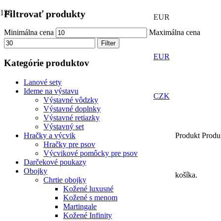
Filtrovať produkty
EUR
Minimálna cena
Maximálna cena
Filter
EUR
Kategórie produktov
Lanové sety
Ideme na výstavu
CZK
Výstavné vôdzky
Výstavné doplnky
Výstavné retiazky
Výstavný set
Produkt
Produ
Hračky a výcvik
Hračky pre psov
Výcvikové pomôcky pre psov
Darčekové poukazy
Obojky
košíka.
Chrtie obojky
Kožené luxusné
Kožené s menom
Martingale
Kožené Infinity