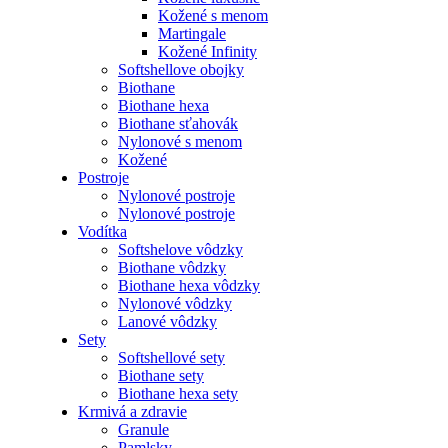
Kožené s menom
Martingale
Kožené Infinity
Softshellove obojky
Biothane
Biothane hexa
Biothane sťahovák
Nylonové s menom
Kožené
Postroje
Nylonové postroje
Nylonové postroje
Vodítka
Softshelove vôdzky
Biothane vôdzky
Biothane hexa vôdzky
Nylonové vôdzky
Lanové vôdzky
Sety
Softshellové sety
Biothane sety
Biothane hexa sety
Krmivá a zdravie
Granule
Pamlsky