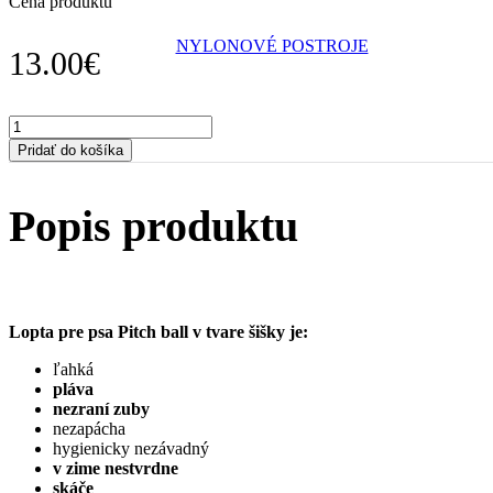
Cena produktu
NYLONOVÉ POSTROJE
13.00
€
množstvo
Lopta
Pridať do košíka
pre
psov
Pitch
Popis produktu
ball
ružová
Lopta pre psa Pitch ball v tvare šišky je:
ľahká
pláva
nezraní zuby
nezapácha
hygienicky nezávadný
v zime nestvrdne
skáče