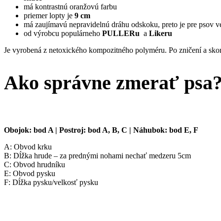
má kontrastnú oranžovú farbu
priemer lopty je
9 cm
má zaujímavú nepravidelnú dráhu odskoku, preto je pre psov 
od výrobcu populárneho
PULLERu
a
Likeru
Je vyrobená z netoxického kompozitného polyméru. Po zničení a skon
Ako správne zmerať psa
Obojok: bod A | Postroj: bod A, B, C | Náhubok: bod E, F
A: Obvod krku
B: Dĺžka hrude – za prednými nohami nechať medzeru 5cm
C: Obvod hrudníku
E: Obvod pysku
F: Dĺžka pysku/velkosť pysku