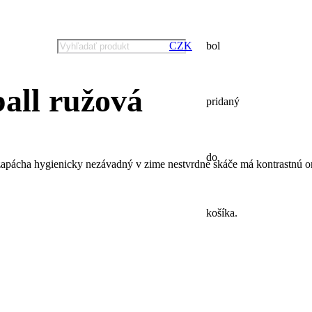
search
CZK
bol
ball ružová
pridaný
do
 nezapácha hygienicky nezávadný v zime nestvrdne skáče má kontrastnú
košíka.