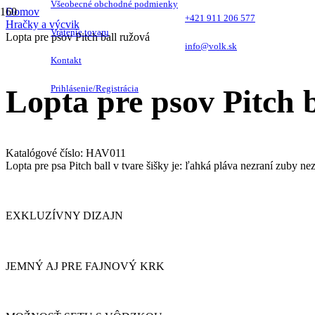
Všeobecné obchodné podmienky
Domov
+421 911 206 577
Hračky a výcvik
Vrátenie tovaru
Lopta pre psov Pitch ball ružová
info@volk.sk
Kontakt
Prihlásenie/Registrácia
Lopta pre psov Pitch 
Katalógové číslo:
HAV011
Lopta pre psa Pitch ball v tvare šišky je: ľahká pláva nezraní zuby
EXKLUZÍVNY DIZAJN
JEMNÝ AJ PRE FAJNOVÝ KRK