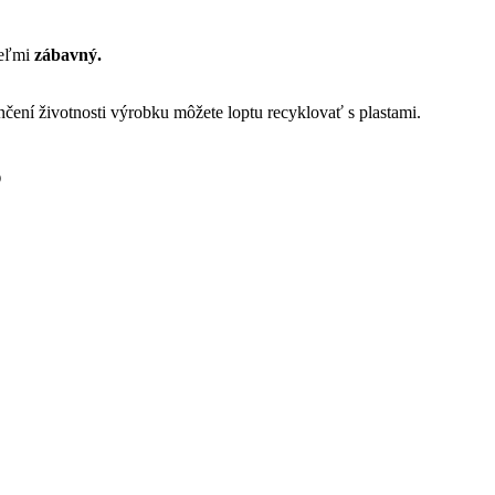
veľmi
zábavný.
čení životnosti výrobku môžete loptu recyklovať s plastami.
?