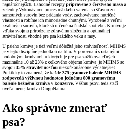
najnáročnejších. Lahodné recepty
pripravené z čerstvého mäsa
a
zeleniny.Vykonávame proces mäkkého varenia so šťavou zo
samotných surovín bez pridania vody, zachovávame nutričné
vlastnosti a robíme ich mimoriadne chutnými. Vyrobené z veľmi
kvalitných surovín, ktoré sú určené na ľudskú spotrebu. Krmivo je
vďaka svojmu prirodzene zdravému zloženiu a optimálnej
stráviteľnosti vhodné pre psa každého veku a rasy.
U psieho krmiva je tiež veľmi dôležitá jeho stráviteľnosť. MHIMS
je v tejto disciplíne jednotkou na trhu: V porovnaní s ostatnými
podobnými krmivami, u ktorých je pre psa zužitkovateľných
maximálne 10 až 23% z celkového objemu krmiva, je MHIMS so
svojou
35% stráviteľnosťou
niekoľkonásobne výdatnejšie!
Prakticky to znamená, že každé
375 gramové balenie
MHIMS
zodpovedá výživnou hodnotou jednému 800 gramovému
balenie bežného krmiva v konzerve
. Vášmu psovi teda stačí
oveľa menej krmiva DingoNatura.
Ako správne zmerať
psa?