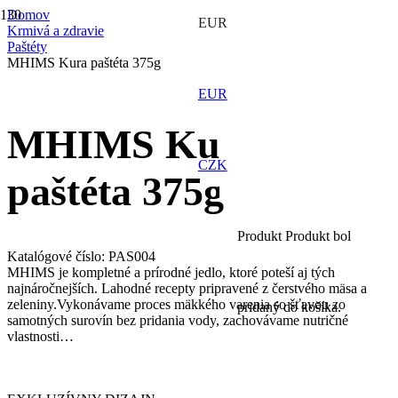
Domov
EUR
Krmivá a zdravie
Paštéty
MHIMS Kura paštéta 375g
EUR
MHIMS Kura
CZK
paštéta 375g
Produkt
Produkt
bol
Katalógové číslo:
PAS004
MHIMS je kompletné a prírodné jedlo, ktoré poteší aj tých
najnáročnejších. Lahodné recepty pripravené z čerstvého mäsa a
zeleniny.Vykonávame proces mäkkého varenia so šťavou zo
pridaný do košíka.
samotných surovín bez pridania vody, zachovávame nutričné
vlastnosti…