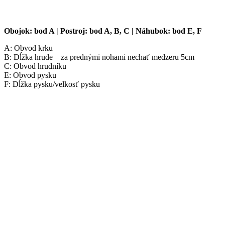
Obojok: bod A | Postroj: bod A, B, C | Náhubok: bod E, F
A: Obvod krku
B: Dĺžka hrude – za prednými nohami nechať medzeru 5cm
C: Obvod hrudníku
E: Obvod pysku
F: Dĺžka pysku/velkosť pysku