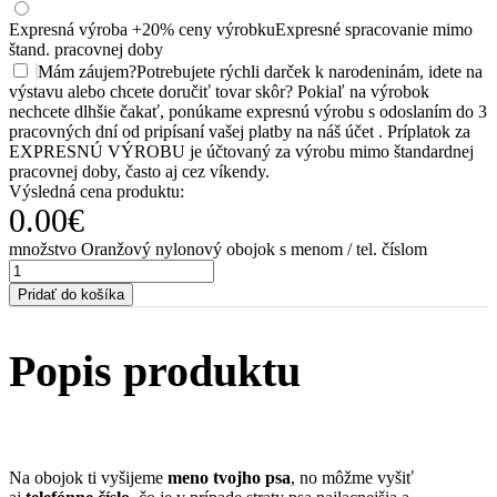
Expresná výroba +20% ceny výrobku
Expresné spracovanie mimo
štand. pracovnej doby
Mám záujem
?
Potrebujete rýchli darček k narodeninám, idete na
výstavu alebo chcete doručiť tovar skôr? Pokiaľ na výrobok
nechcete dlhšie čakať, ponúkame expresnú výrobu s odoslaním do 3
pracovných dní od pripísaní vašej platby na náš účet . Príplatok za
EXPRESNÚ VÝROBU je účtovaný za výrobu mimo štandardnej
pracovnej doby, často aj cez víkendy.
Výsledná cena produktu:
0.00
€
množstvo Oranžový nylonový obojok s menom / tel. číslom
Pridať do košíka
Popis produktu
Na obojok ti vyšijeme
meno tvojho psa
, no môžme vyšiť