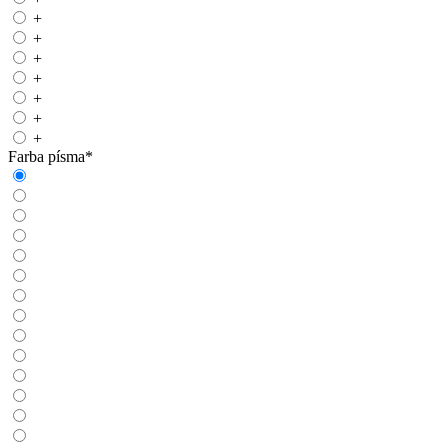
+
+
+
+
+
+
+
Farba písma
*