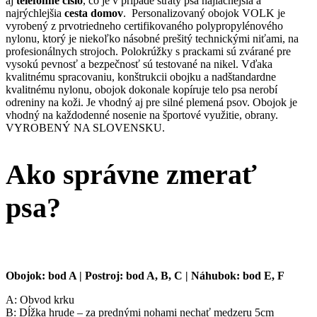
aj
telefónne číslo
, čo je v prípade straty psa najlacnejšia a
najrýchlejšia
cesta domov
. Personalizovaný obojok VOLK je
vyrobený z prvotriedneho certifikovaného polypropylénového
nylonu, ktorý je niekoľko násobné prešitý technickými niťami, na
profesionálnych strojoch. Polokrúžky s prackami sú zvárané pre
vysokú pevnosť a bezpečnosť sú testované na nikel. Vďaka
kvalitnému spracovaniu, konštrukcii obojku a nadštandardne
kvalitnému nylonu, obojok dokonale kopíruje telo psa nerobí
odreniny na koži. Je vhodný aj pre silné plemená psov. Obojok je
vhodný na každodenné nosenie na športové využitie, obrany.
VYROBENÝ NA SLOVENSKU.
Ako správne zmerať
psa?
Obojok: bod A | Postroj: bod A, B, C | Náhubok: bod E, F
A: Obvod krku
B: Dĺžka hrude – za prednými nohami nechať medzeru 5cm