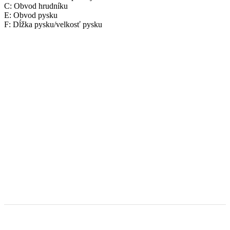
C: Obvod hrudníku
E: Obvod pysku
F: Dĺžka pysku/velkosť pysku