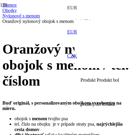
Domov
EUR
Obojky
Nylonové s menom
Oranžový nylonový obojok s menom / tel. číslom
EUR
Oranžový nylonový
CZK
obojok s menom / tel.
číslom
Produkt
Produkt
bol
Buď originál, s personalizovaným obojkom vyrobeným na
pridaný do košíka.
mieru.
obojok s
menom
tvojho psa
tel. číslo na obojku je v prípade straty psa,
najrýchlejšia
cesta domov
dlhá životnosť
vďaka kvalitným materiálom