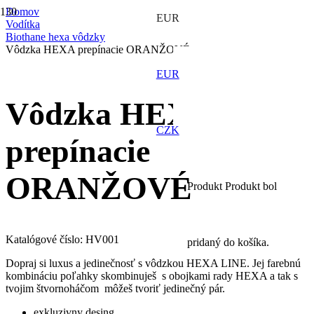
Domov
EUR
Vodítka
Biothane hexa vôdzky
Vôdzka HEXA prepínacie ORANŽOVÉ
EUR
Vôdzka HEXA
CZK
prepínacie
ORANŽOVÉ
Produkt
Produkt
bol
Katalógové číslo:
HV001
pridaný do košíka.
Dopraj si luxus a jedinečnosť s vôdzkou HEXA LINE. Jej farebnú
kombináciu poľahky skombinuješ s obojkami rady HEXA a tak s
tvojim štvornoháčom môžeš tvoriť jedinečný pár.
exkluzivny desing