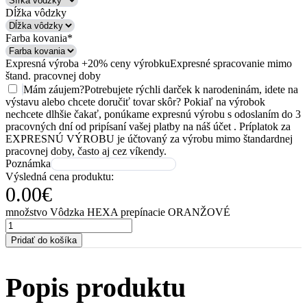
Dĺžka vôdzky
Farba kovania
*
Expresná výroba +20% ceny výrobku
Expresné spracovanie mimo
štand. pracovnej doby
Mám záujem
?
Potrebujete rýchli darček k narodeninám, idete na
výstavu alebo chcete doručiť tovar skôr? Pokiaľ na výrobok
nechcete dlhšie čakať, ponúkame expresnú výrobu s odoslaním do 3
pracovných dní od pripísaní vašej platby na náš účet . Príplatok za
EXPRESNÚ VÝROBU je účtovaný za výrobu mimo štandardnej
pracovnej doby, často aj cez víkendy.
Poznámka
Výsledná cena produktu:
0.00
€
množstvo Vôdzka HEXA prepínacie ORANŽOVÉ
Pridať do košíka
Popis produktu