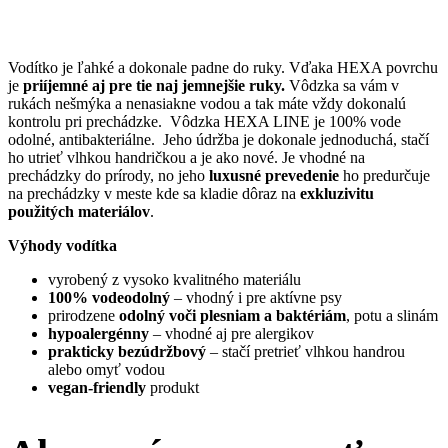
Vodítko je ľahké a dokonale padne do ruky. Vďaka HEXA povrchu
je
priíjemné aj pre tie naj jemnejšie ruky.
Vôdzka sa vám v
rukách nešmýka a nenasiakne vodou a tak máte vždy dokonalú
kontrolu pri prechádzke. Vôdzka HEXA LINE je 100% vode
odolné, antibakteriálne. Jeho údržba je dokonale jednoduchá, stačí
ho utrieť vlhkou handričkou a je ako nové. Je vhodné na
prechádzky do prírody, no jeho
luxusné prevedenie
ho predurčuje
na prechádzky v meste kde sa kladie dôraz na
exkluzivitu
použitých materiálov
.
Výhody vodítka
vyrobený z vysoko kvalitného materiálu
100% vodeodolný
– vhodný i pre aktívne psy
prirodzene
odolný voči plesniam a baktériám
, potu a slinám
hypoalergénny
– vhodné aj pre alergikov
prakticky bezúdržbový
– stačí pretrieť vlhkou handrou
alebo omyť vodou
vegan-friendly
produkt