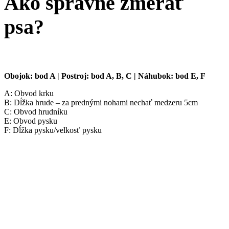
Ako správne zmerať
psa?
Obojok: bod A | Postroj: bod A, B, C | Náhubok: bod E, F
A: Obvod krku
B: Dĺžka hrude – za prednými nohami nechať medzeru 5cm
C: Obvod hrudníku
E: Obvod pysku
F: Dĺžka pysku/velkosť pysku